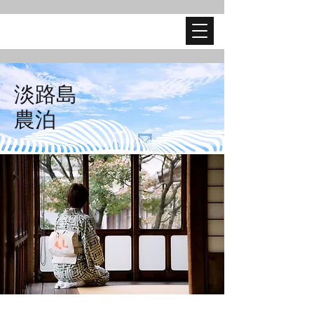
淡路島
​農泊