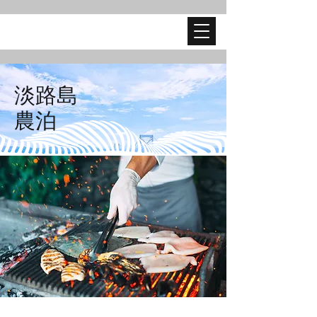
淡路島
​農泊